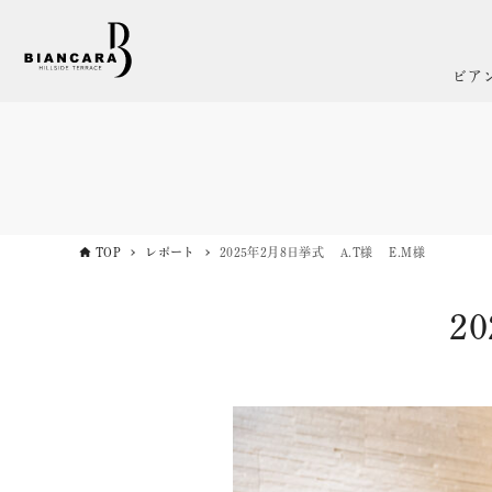
ビア
TOP
レポート
2025年2月8日挙式 A.T様 E.M様
2