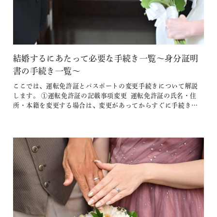
結婚するにあたって必要な手続き一覧～身分証明
書の手続き一覧～
ここでは、運転免許証とパスポートの変更手続きについて解説
します。 ①運転免許証の記載事項変更 運転免許証の氏名・住
所・本籍を変更する場合は、変更があってからすぐに手続きを
行います。 マイナ免許証のワンストップサービスと連携されて
いる事項は、特に手続きの必要はありません。 ● 届出する人 本
人もしくは代理人 ● 届出先 警察署・運転免許更新センター・運
転免許…