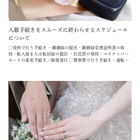
入籍手続きをスムーズに終わらせるスケジュール
について
〇役所で行う手続き ・婚姻届の提出・婚姻届受理証明書の取
得・転入届または転居届の提出 ・住民票の取得・マイナンバー
カードの変更手続き／新規発行 〇警察署で行う手続き・運転免
許証の手続き 〇銀行で行う手続き ・口座名義の変更 もし１日で
主要な手続きを終わらせたい場合は、 上記の項目を終えてから
順に行うのがおすすめです！ 足を運ぶのは役所と警察署と銀行
の３カ所で…