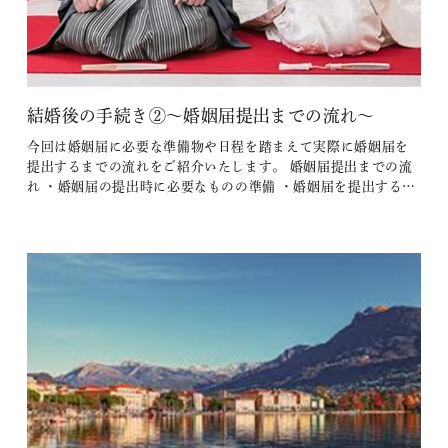
結婚後の手続き②～婚姻届提出までの流れ～
今回は婚姻届に必要な準備物や日程を踏まえて実際に婚姻届を
提出するまでの流れをご紹介いたします。 婚姻届提出までの流
れ ・婚姻届の提出時に必要なものの準備 ・婚姻届を提出する日
を決める ・本籍地を決定する ・姓を決める ・証人から署名・押
印をもらう 婚姻届の提出時に必要なものを準備する 夫婦ふたり
の印鑑と運転免許証やマイナンバーカードなどの 本人確認書類
を準備…