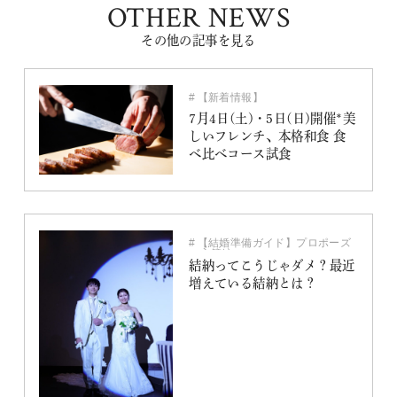
OTHER NEWS
その他の記事を見る
【新着情報】
7月4日(土)・5日(日)開催*美
しいフレンチ、本格和食 食
べ比べコース試食
【結婚準備ガイド】プロポーズ
～入籍編
結納
結納ってこうじゃダメ？最近
増えている結納とは？