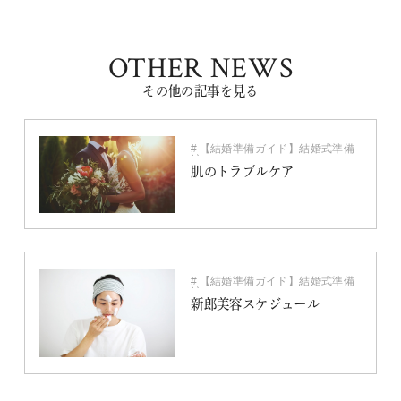
OTHER NEWS
その他の記事を見る
【結婚準備ガイド】結婚式準備
編
美容・衣装
肌のトラブルケア
【結婚準備ガイド】結婚式準備
編
美容・衣装
新郎美容スケジュール