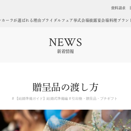
資料請求
ンカーラが選ばれる理由
ブライダルフェア
挙式会場
披露宴会場
料理
プラン
NEWS
新着情報
贈呈品の渡し方
【結婚準備ガイド】結婚式準備編
引出物・贈呈品・プチギフト