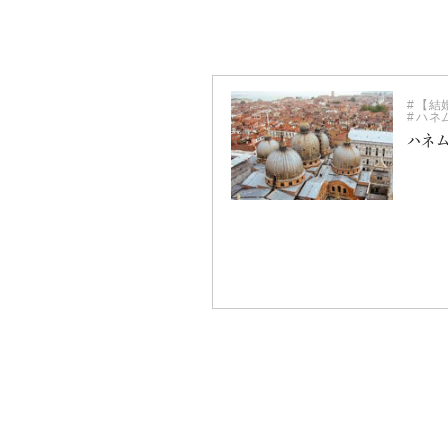
【結
ハネ
ハネ