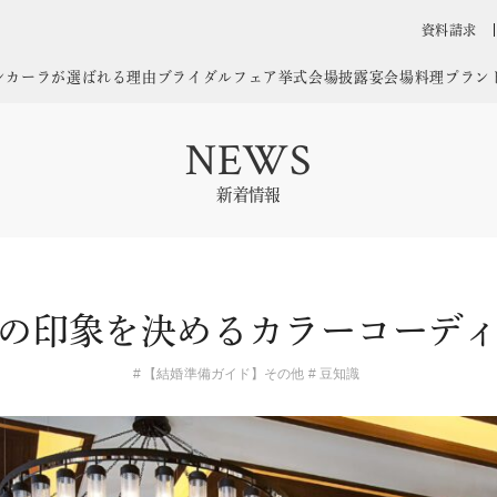
資料請求
ンカーラが選ばれる理由
ブライダルフェア
挙式会場
披露宴会場
料理
プラン
NEWS
新着情報
の印象を決めるカラーコーデ
【結婚準備ガイド】その他
豆知識