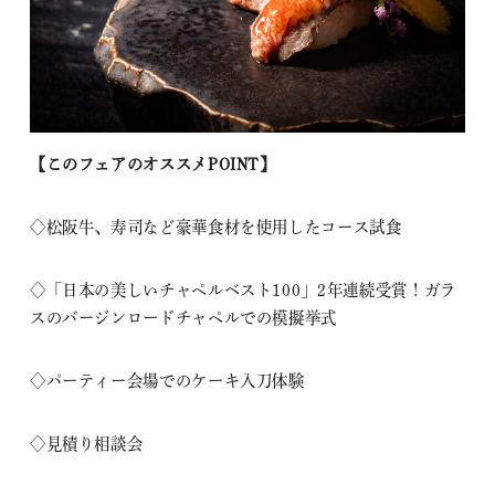
【このフェアのオススメPOINT】
◇松阪牛、寿司など豪華食材を使用したコース試食
◇「日本の美しいチャペルベスト100」2年連続受賞！ガラ
スのバージンロードチャペルでの模擬挙式
◇パーティー会場でのケーキ入刀体験
◇見積り相談会